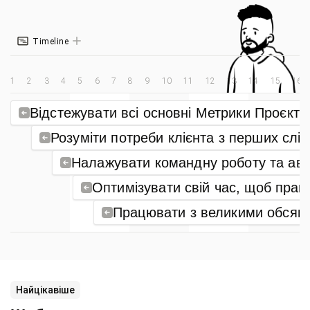
Timeline
1
2
3
4
5
6
7
8
9
10
11
12
13
14
15
16
Відстежувати всі основні Метрики Проєкту
Розуміти потреби клієнта з перших слів
Налажувати командну роботу та ав
Оптимізувати свій час, щоб пра
Працювати з великими обсягам
Найцікавіше