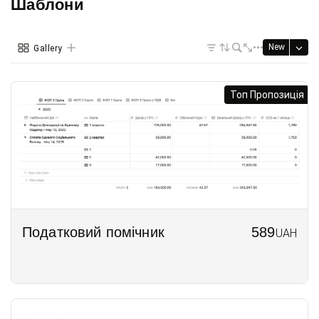
Шаблони
New
Gallery
Топ Пропозиція
Податковий помічник
589
UAH