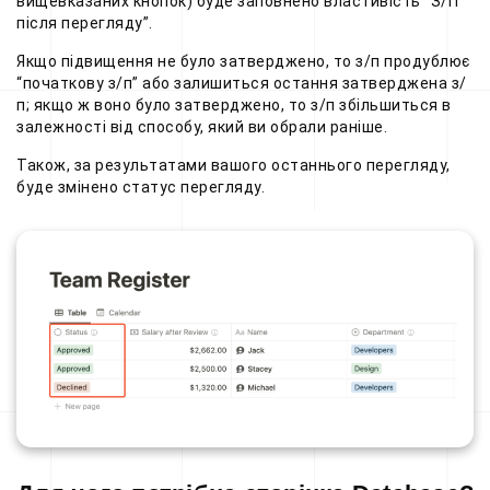
вищевказаних кнопок) буде заповнено властивість “З/П
після перегляду”.
Якщо підвищення не було затверджено, то з/п продублює
“початкову з/п” або залишиться остання затверджена з/
п; якщо ж воно було затверджено, то з/п збільшиться в
залежності від способу, який ви обрали раніше.
Також, за результатами вашого останнього перегляду,
буде змінено статус перегляду.