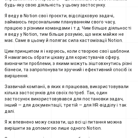
будь-яку свою діяльність у цьому застосунку.
Я веду в Notion свої проєкти, відслідковую задачі,
займаюсь персональним плануванням свого часу,
працюю з різними командами і т.д. Чим більше діяльності
я веду у Notion, тим більше розумію, що меж майже не
має. Саме в цьому й полягає сила кастомізації Notion.
Цим принципом я і керуюсь, коли створюю свої шаблони.
Я намагаюсь обрати цікаву для користувачів сферу,
визначити проблеми, з якими можуть зіштовхнутись різні
бізнеси, та запропонувати зручний і ефективний спосіб їх
вирішення.
Зазвичай компанії, в яких я працював, використовували
кілька застосунків для своїх потреб. Так, один
застосунок використовувався для постановки задач,
інший — для документації, третій — для HR-відділу і так
далі.
Я ж впевнено можу сказати, що всі ці питання можна
вирішити за допомогою лише одного Notion.