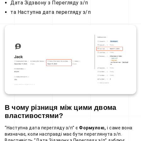
Дата Зідзвону з Перегляду з/п
та Наступна дата перегляду з/п
В чому різниця між цими двома
властивостями?
“Наступна дата перегляду з/п” є
Формулою,
і саме вона
визначає, коли насправді має бути переглянута з/п.
Властивість “Дата Зідзвону з Перегляду з/п” дублює