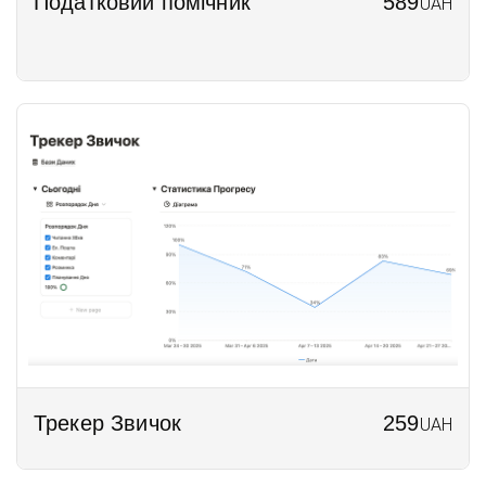
Податковий помічник
589
UAH
Трекер Звичок
259
UAH