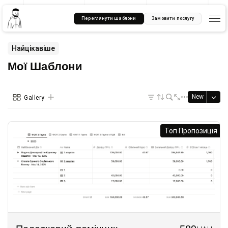
Переглянути шаблони
Замовити послугу
Найцікавіше
Мої Шаблони
New
Gallery
Топ Пропозиція